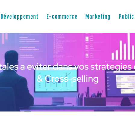
Développement
E-commerce
Marketing
Public
tales a eviter dans vos strategies
& Cross-selling