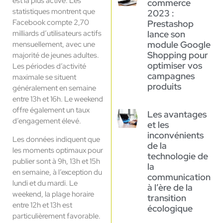
est la plus active. Les
commerce
statistiques montrent que
2023 :
Facebook compte 2,70
Prestashop
milliards d’utilisateurs actifs
lance son
module Google
mensuellement, avec une
Shopping pour
majorité de jeunes adultes.
optimiser vos
Les périodes d’activité
campagnes
maximale se situent
produits
généralement en semaine
entre 13h et 16h. Le weekend
offre également un taux
Les avantages
d’engagement élevé.
et les
inconvénients
Les données indiquent que
de la
les moments optimaux pour
technologie de
publier sont à 9h, 13h et 15h
la
en semaine, à l’exception du
communication
lundi et du mardi. Le
à l’ère de la
weekend, la plage horaire
transition
entre 12h et 13h est
écologique
particulièrement favorable.