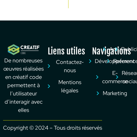
Actu
Public
Liens utiles
Navigations
De nombreuses
Développement
Referenc
Contactez-
œuvres réalisées
nous
E-
Résea
en créatif code
commerce
socia
Mentions
permettent à
légales
Marketing
l’utilisateur
d’interagir avec
elles
Copyright © 2024 – Tous droits réservés